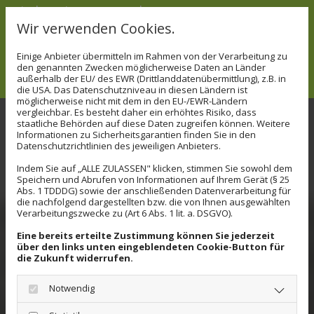
wieder wie neu aussehen.
Wir verwenden Cookies.
Nehmen Sie gerne
Kontakt
mit mir auf, ich
Einige Anbieter übermitteln im Rahmen von der Verarbeitung zu
freue mich auf Sie.
den genannten Zwecken möglicherweise Daten an Länder
außerhalb der EU/ des EWR (Drittlanddatenübermittlung), z.B. in
die USA. Das Datenschutzniveau in diesen Ländern ist
möglicherweise nicht mit dem in den EU-/EWR-Ländern
vergleichbar. Es besteht daher ein erhöhtes Risiko, dass
staatliche Behörden auf diese Daten zugreifen können. Weitere
Informationen zu Sicherheitsgarantien finden Sie in den
Datenschutzrichtlinien des jeweiligen Anbieters.
Indem Sie auf „ALLE ZULASSEN" klicken, stimmen Sie sowohl dem
HOCHWERTIGE MATERIALIEN UND
Speichern und Abrufen von Informationen auf Ihrem Gerät (§ 25
Abs. 1 TDDDG) sowie der anschließenden Datenverarbeitung für
die nachfolgend dargestellten bzw. die von Ihnen ausgewählten
BESTE QUALITÄT
Verarbeitungszwecke zu (Art 6 Abs. 1 lit. a. DSGVO).
Eine bereits erteilte Zustimmung können Sie jederzeit
über den links unten eingeblendeten Cookie-Button für
Selbstverständlich berate ich Sie umfassend
die Zukunft widerrufen.
und ausgiebig, damit wir zusammen den
Notwendig
richtigen
Bezugsstoff
und die richtige
Polstertechnik
wählen. Den passenden