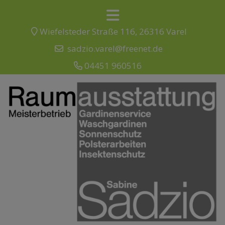
Wiefelsteder Straße 116, 26316 Varel
sadzio.varel@freenet.de
04451 960516